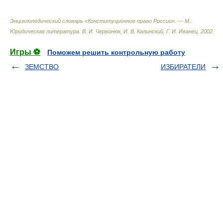
Энциклопедический словарь «Конституционное право России». — М.:
Юридическая литература
.
В. И. Червонюк, И. В. Калинский, Г. И. Иванец
.
2002
.
Игры ⚽
Поможем решить контрольную работу
ЗЕМСТВО
ИЗБИРАТЕЛИ